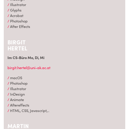
Illustrator
Glyphs
Acrobat
Photoshop
After Effects
BIRGIT
HERTEL
Im CS-Büro Mo, Di, Mi
birgit.hertel@uni-ak.ac.at
macOS
Photoshop
Illustrator
InDesign
Animate
Aftereffects
HTML, CSS, Javascript,..
MARTIN