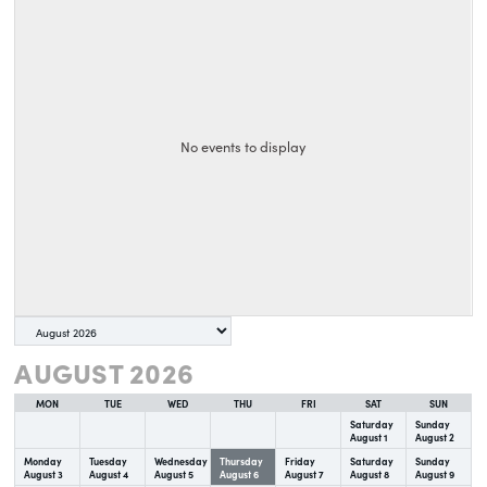
No events to display
Month
selection
AUGUST 2026
MON
TUE
WED
THU
FRI
SAT
SUN
Saturday
Sunday
August
1
August
2
Monday
Tuesday
Wednesday
Thursday
Friday
Saturday
Sunday
August
3
August
4
August
5
August
6
August
7
August
8
August
9