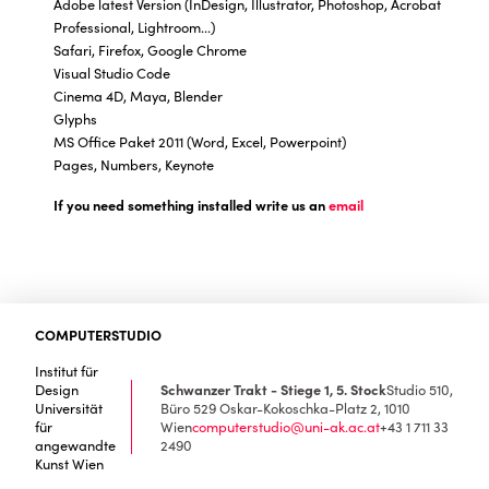
Adobe latest Version (InDesign, Illustrator, Photoshop, Acrobat
Professional, Lightroom...)
Safari, Firefox, Google Chrome
Visual Studio Code
Cinema 4D, Maya, Blender
Glyphs
MS Office Paket 2011 (Word, Excel, Powerpoint)
Pages, Numbers, Keynote
If you need something installed write us an
email
COMPUTERSTUDIO
Institut für
Design
Schwanzer Trakt - Stiege 1, 5. Stock
Studio 510,
Universität
Büro 529
Oskar-Kokoschka-Platz 2, 1010
für
Wien
computerstudio@uni-ak.ac.at
+43 1 711 33
angewandte
2490
Kunst Wien