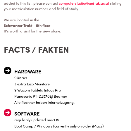
added to this list, please contact
computerstudio@uni-ak.ac.at
stating
your matriculation number and field of study.
We are located in the
Schwanzer Trakt - 5th floor
It's worth a visit for the view alone.
FACTS / FAKTEN
HARDWARE
9 iMacs
3 extra Eizo Monitore
9 Wacom Tablets Intuos Pro
Panasonic PT-DZ570EJ Beamer
Alle Rechner haben Internetzugang.
SOFTWARE
regularily updated macOS
Boot Camp / Windows (currently only on older iMacs)