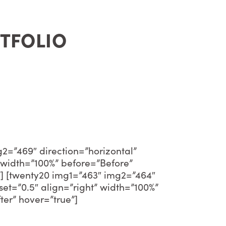
TFOLIO
2=”469″ direction=”horizontal”
” width=”100%” before=”Before”
e”] [twenty20 img1=”463″ img2=”464″
fset=”0.5″ align=”right” width=”100%”
ter” hover=”true”]