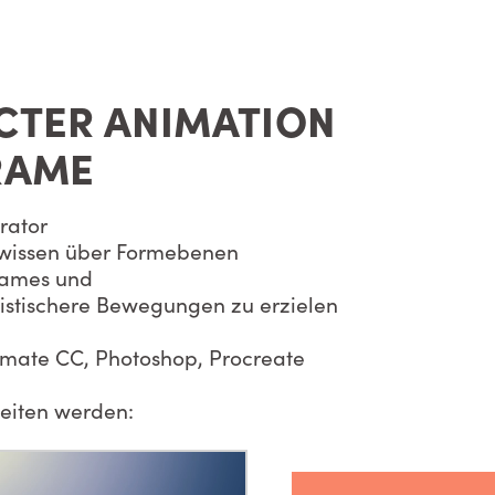
CTER ANIMATION
RAME
trator
ndwissen über Formebenen
rames und
alistischere Bewegungen zu erzielen
imate CC, Photoshop, Procreate
beiten werden: