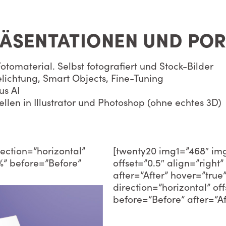
ÄSENTATIONEN UND POR
tomaterial. Selbst fotografiert und Stock-Bilder
lichtung, Smart Objects, Fine-Tuning
us AI
llen in Illustrator und Photoshop (ohne echtes 3D)
ection=”horizontal”
[twenty20 img1=”468″ img
0%” before=”Before”
offset=”0.5″ align=”right
after=”After” hover=”tru
direction=”horizontal” of
before=”Before” after=”Af